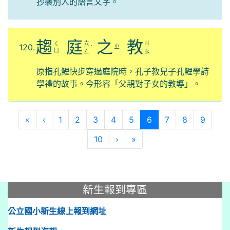
抄襲別人的語言文字。
趨
庭
之
教
ㄊ
ㄐ
ㄑ
120.
ㄓ
ㄧ
ˊ
ㄧ
ㄩ
ㄥ
ㄠ
原指孔鯉快步穿過庭院時，孔子教兒子孔鯉學詩
學禮的故事。今形容「父親對子女的教導」。
(current)
«
‹
1
2
3
4
5
6
7
8
9
10
›
»
:::
新生報到專區
公立國小新生線上報到網址