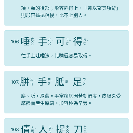
項，頸的後部；形容趕得上。「難以望其項背」
則形容遠遠落後，比不上別人。
唾
手
可
得
ㄊ
ㄕ
ㄎ
ㄉ
106.
ㄨ
ˋ
ˇ
ˇ
ˊ
ㄡ
ㄜ
ㄜ
ㄛ
往手上吐唾沫，比喻極容易取得。
胼
手
胝
足
ㄆ
ㄕ
ㄗ
107.
ㄓ
ㄧ
ˊ
ˇ
ˊ
ㄡ
ㄨ
ㄢ
胼、胝，厚繭。手掌腳底因勞動過度，皮膚久受
摩擦而產生厚繭。形容極為辛勞。
倩
人
捉
刀
ㄑ
ㄓ
ㄖ
ㄉ
108.
ㄧ
ˋ
ˊ
ㄨ
ㄣ
ㄠ
ㄢ
ㄛ