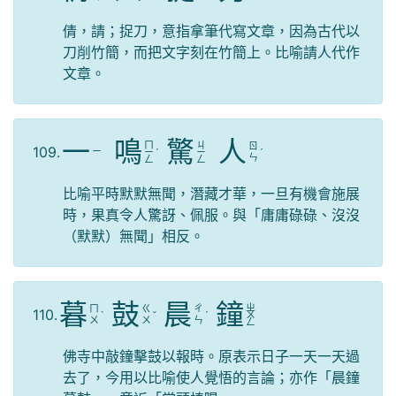
倩，請；捉刀，意指拿筆代寫文章，因為古代以
刀削竹簡，而把文字刻在竹簡上。比喻請人代作
文章。
一
鳴
驚
人
ㄇ
ㄐ
ㄖ
109.
ㄧ
ㄧ
ˊ
ㄧ
ˊ
ㄣ
ㄥ
ㄥ
比喻平時默默無聞，潛藏才華，一旦有機會施展
時，果真令人驚訝、佩服。與「庸庸碌碌、沒沒
（默默）無聞」相反。
暮
鼓
晨
鐘
ㄓ
ㄇ
ㄍ
ㄔ
110.
ˋ
ˇ
ˊ
ㄨ
ㄨ
ㄨ
ㄣ
ㄥ
佛寺中敲鐘擊鼓以報時。原表示日子一天一天過
去了，今用以比喻使人覺悟的言論；亦作「晨鐘