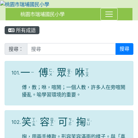
桃園市瑞埔國民小學
:::
所有成語
搜尋：
搜尋
一
傅
眾
咻
ㄓ
ㄒ
ㄈ
101.
ㄧ
ˋ
ㄨ
ˋ
ㄧ
ㄨ
ㄥ
ㄡ
傅，教；咻，喧鬧；一個人教，許多人在旁喧鬧
擾亂。喻學習環境的重要。
笑
容
可
掬
ㄒ
ㄖ
ㄎ
ㄐ
102.
ㄧ
ˋ
ㄨ
ˊ
ˇ
ˊ
ㄜ
ㄩ
ㄠ
ㄥ
掬，用兩手捧取。形容笑容滿面的樣子。與「喜