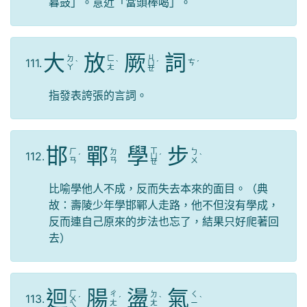
暮鼓」。意近「當頭棒喝」。
大
放
厥
詞
ㄐ
ㄉ
ㄈ
111.
ㄘ
ˋ
ˋ
ㄩ
ˊ
ˊ
ㄚ
ㄤ
ㄝ
指發表誇張的言詞。
邯
鄲
學
步
ㄒ
ㄏ
ㄉ
ㄅ
112.
ˊ
ㄩ
ˊ
ˋ
ㄢ
ㄢ
ㄨ
ㄝ
比喻學他人不成，反而失去本來的面目。（典
故：壽陵少年學邯鄲人走路，他不但沒有學成，
反而連自己原來的步法也忘了，結果只好爬著回
去）
迴
腸
盪
氣
ㄏ
ㄔ
ㄉ
ㄑ
113.
ㄨ
ˊ
ˊ
ˋ
ˋ
ㄤ
ㄤ
ㄧ
ㄟ