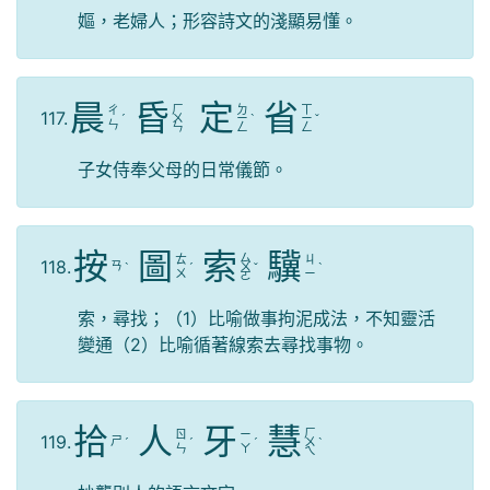
嫗，老婦人；形容詩文的淺顯易懂。
晨
昏
定
省
ㄏ
ㄉ
ㄒ
ㄔ
117.
ˊ
ㄨ
ㄧ
ˋ
ㄧ
ˇ
ㄣ
ㄣ
ㄥ
ㄥ
子女侍奉父母的日常儀節。
按
圖
索
驥
ㄙ
ㄊ
ㄐ
118.
ㄢ
ˋ
ˊ
ㄨ
ˇ
ˋ
ㄨ
ㄧ
ㄛ
索，尋找；（1）比喻做事拘泥成法，不知靈活
變通（2）比喻循著線索去尋找事物。
拾
人
牙
慧
ㄏ
ㄖ
ㄧ
119.
ㄕ
ˊ
ˊ
ˊ
ㄨ
ˋ
ㄣ
ㄚ
ㄟ