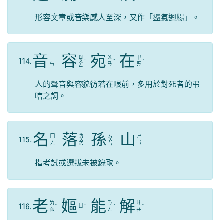
形容文章或音樂感人至深，又作「盪氣迴腸」。
音
容
宛
在
ㄖ
ㄧ
ㄨ
ㄗ
114.
ㄨ
ˊ
ˇ
ˋ
ㄣ
ㄢ
ㄞ
ㄥ
人的聲音與容貌彷若在眼前，多用於對死者的弔
唁之詞。
名
落
孫
山
ㄇ
ㄌ
ㄙ
ㄕ
115.
ㄧ
ˊ
ㄨ
ˋ
ㄨ
ㄢ
ㄥ
ㄛ
ㄣ
指考試或選拔未被錄取。
老
嫗
能
解
ㄐ
ㄌ
ㄋ
116.
ㄩ
ˇ
ˋ
ˊ
ㄧ
ˇ
ㄠ
ㄥ
ㄝ