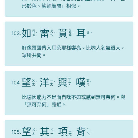
形於色、笑逐顏開」相似。
如
雷
貫
耳
ㄍ
ㄖ
ㄌ
103.
ㄦ
ˊ
ˊ
ㄨ
ˋ
ˇ
ㄨ
ㄟ
ㄢ
好像雷聲傳入耳朵那樣響亮。比喻人名氣很大，
眾所共聞。
望
洋
興
嘆
ㄒ
ㄨ
ㄧ
ㄊ
104.
ˋ
ˊ
ㄧ
ˋ
ㄤ
ㄤ
ㄢ
ㄥ
比喻因能力不足而自嘆不如或感到無可奈何。與
「無可奈何」義近。
望
其
項
背
ㄒ
ㄨ
ㄑ
ㄅ
105.
ˋ
ˊ
ㄧ
ˋ
ˋ
ㄤ
ㄧ
ㄟ
ㄤ