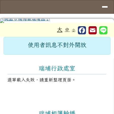
導覽列
桃園市楊梅區瑞埔國小
跳至主內容區
工具列
大
中
小
頁尾區域
主內容區域
使用者訊息不對外開放
左邊區域內容
瑞埔行政處室
選單載入失敗，請重新整理頁面。
瑞埔相簿輪播