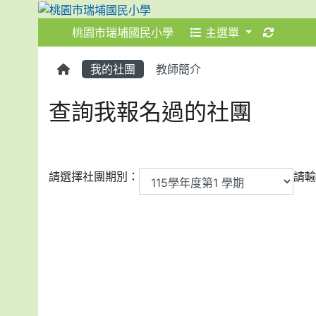
桃園市瑞埔國民小學
主選單
:::
:::
我的社團
教師簡介
查詢我報名過的社團
請選擇社團期別：
請