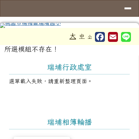
導覽列
桃園市楊梅區瑞埔國小
跳至主內容區
工具列
大
中
小
頁尾區域
主內容區域
所選模組不存在！
左邊區域內容
瑞埔行政處室
選單載入失敗，請重新整理頁面。
瑞埔相簿輪播