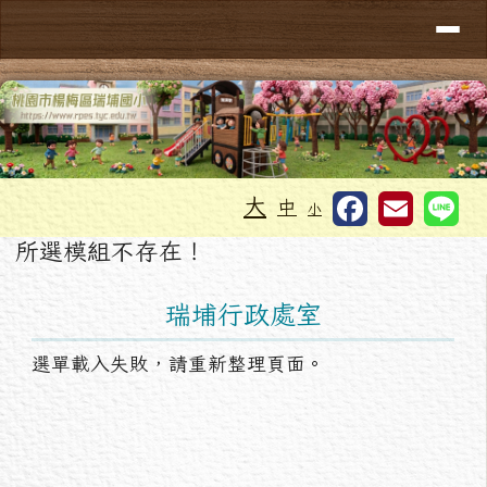
導覽列
桃園市楊梅區瑞埔國小
跳至主內容區
工具列
大
中
小
頁尾區域
主內容區域
所選模組不存在！
左邊區域內容
瑞埔行政處室
選單載入失敗，請重新整理頁面。