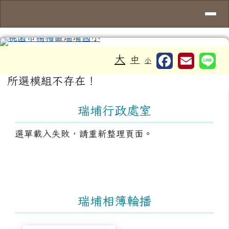
導覽列
桃園市楊梅區瑞埔國小
跳至主內容區
工具列
大
中
小
頁尾區域
主內容區域
所選模組不存在！
左邊區域內容
瑞埔行政處室
選單載入失敗，請重新整理頁面。
瑞埔相簿輪播