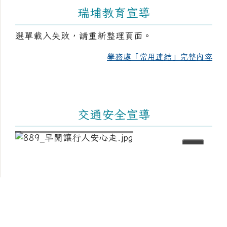
瑞埔教育宣導
選單載入失敗，請重新整理頁面。
學務處「常用連結」完整內容
交通安全宣導
⏸
頁尾區域內容
桃園市楊梅區瑞埔國小
學校地址：326 桃園市楊梅區埔心里中興路133號