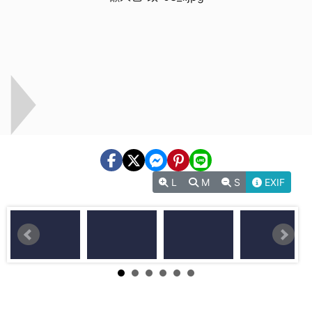
L
M
S
EXIF