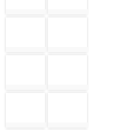
photo:900
photo:948
photo-950
photo-981
photo:950
photo:981
photo-1011
photo-1104
photo:1011
photo:1104
photo-1224
photo-1202
photo:1224
photo:1202