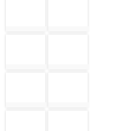
photo-1033
photo-917
photo:1033
photo:917
photo-1043
photo-966
photo:1043
photo:966
photo-1241
photo-1187
photo:1241
photo:1187
photo-900
photo-948