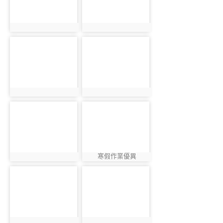
photo:943
photo:1094
photo-1171
photo-1018
photo:1171
photo:1018
photo-1029
photo-1211
寒假作業優異
photo:1029
photo:1211
photo-972
photo-1178