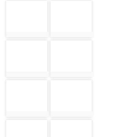
photo-1053
photo-1143
photo:1053
photo:1143
photo-1026
photo-1189
photo:1026
photo:1189
photo-882
photo-1061
photo:882
photo:1061
photo-943
photo-1094