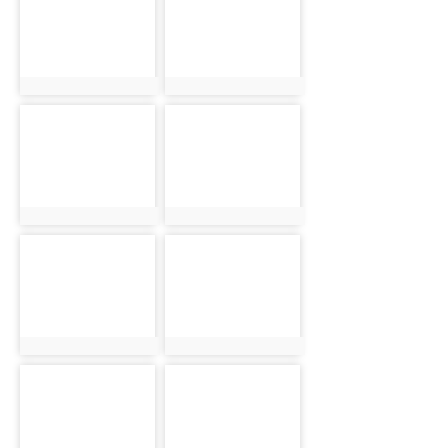
photo:892
photo:893
photo-894
photo-895
photo:894
photo:895
photo-896
photo-897
photo:896
photo:897
photo-898
photo-899