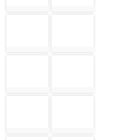
photo:898
photo:899
photo-900
photo-901
photo:900
photo:901
photo-902
photo-903
photo:902
photo:903
photo-904
photo-905
photo:904
photo:905