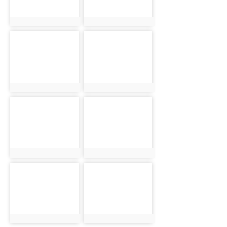
photo:912
photo:913
photo-914
photo-915
photo:914
photo:915
photo-916
photo-917
photo:916
photo:917
photo-918
photo-919
photo:918
photo:919