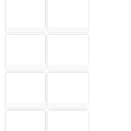
photo-906
photo-907
photo:906
photo:907
photo-908
photo-909
photo:908
photo:909
photo-910
photo-911
photo:910
photo:911
photo-912
photo-913