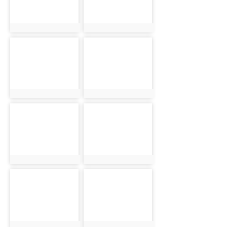
photo:965
photo:926
photo-1093
photo-881
photo:1093
photo:881
photo-1146
photo-1189
photo:1146
photo:1189
photo-1002
photo-975