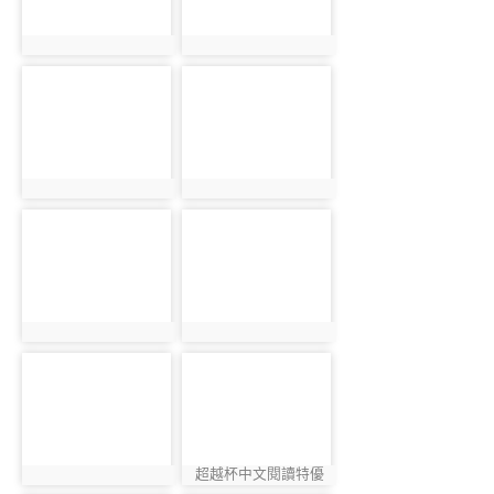
photo:1172
photo:1001
photo-1051
photo-1039
photo:1051
photo:1039
photo-1131
photo-1241
photo:1131
photo:1241
photo-1084
photo-1215
超越杯中文閱讀特優
photo:1084
photo:1215