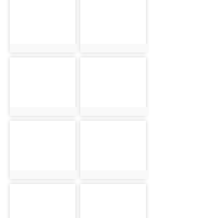
photo-931
photo-1040
photo:931
photo:1040
photo-974
photo-1239
photo:974
photo:1239
photo-913
photo-1130
photo:913
photo:1130
photo-1172
photo-1001