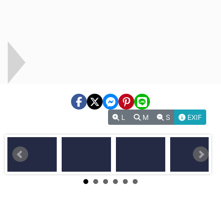
L
M
S
EXIF