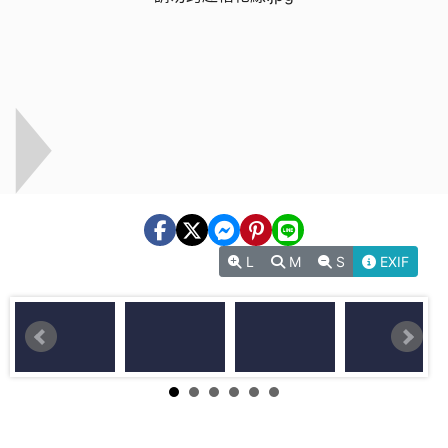
L
M
S
EXIF