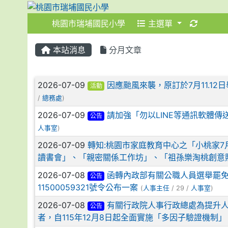
桃園市瑞埔國民小學
主選單
:::
:::
本站消息
分月文章
文章列表
2026-07-09
因應颱風來襲，原訂於7月11.1
活動
/
總務處
)
2026-07-09
請加強「勿以LINE等通訊軟體
公告
人事室
)
2026-07-09
轉知:桃園市家庭教育中心之「小桃家7
讀書會」、「親密關係工作坊」、「祖孫樂淘桃創意
2026-07-08
函轉內政部有關公職人員選舉罷免
公告
11500059321號令公布一案
(
人事主任
/ 29 /
人事室
)
2026-07-08
有關行政院人事行政總處為提升人
公告
者，自115年12月8日起全面實施「多因子驗證機制」