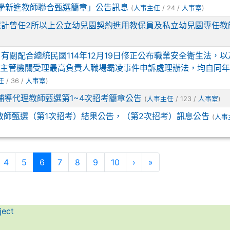
小學新進教師聯合甄選簡章」公告訊息
(
人事主任
/ 24 /
人事室
)
採計曾任2所以上公立幼兒園契約進用教保員及私立幼兒園專任教
有關配合總統民國114年12月19日修正公布職業安全衛生法，
地方主管機關受理最高負責人職場霸凌事件申訴處理辦法，均自同年
任
/ 36 /
人事室
)
任輔導代理教師甄選第1~4次招考簡章公告
(
人事主任
/ 123 /
人事室
)
理教師甄選（第1次招考）結果公告，（第2次招考）訊息公告
(
人事
(current)
4
5
6
7
8
9
10
›
»
ject