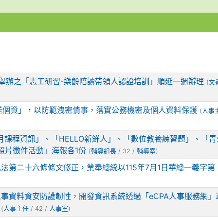
2日舉辦之「志工研習-樂齡陪讀帶領人認證培訓」順延一週辦理
(
文
傳送個資」，以防範洩密情事，落實公務機密及個人資料保護
(
人事
月課程資訊」、「HELLO新鮮人」、「數位教養練習題」、「
照片徵件活動」海報各1份
(
輔導組長
/ 32 /
輔導室
)
法第二十六條條文修正，業奉總統以115年7月1日華總一義字第
事資料資安防護韌性，開發資訊系統透過「eCPA人事服務網」
(
人事主任
/ 42 /
人事室
)